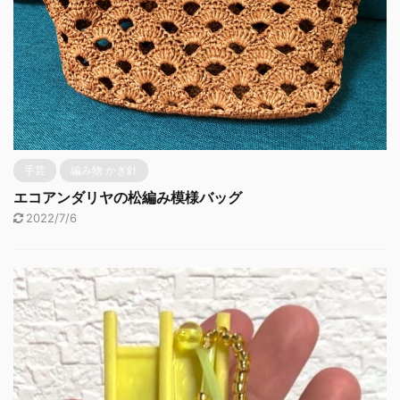
手芸
編み物 かぎ針
エコアンダリヤの松編み模様バッグ
2022/7/6