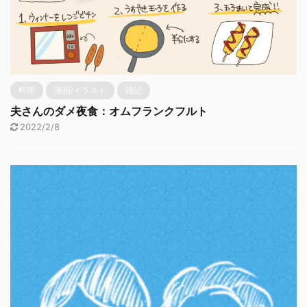
料理
漫画/イラスト
雑記
夫さんのダメ夜食：オムフランクフルト
2022/2/8