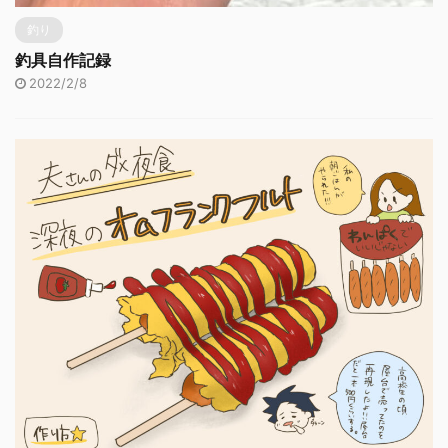
釣り
釣具自作記録
2022/2/8