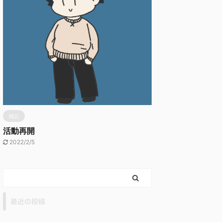
雑記
活動再開
2022/2/5
最近の投稿