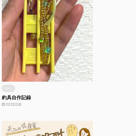
釣り
釣具自作記録
2022/2/8