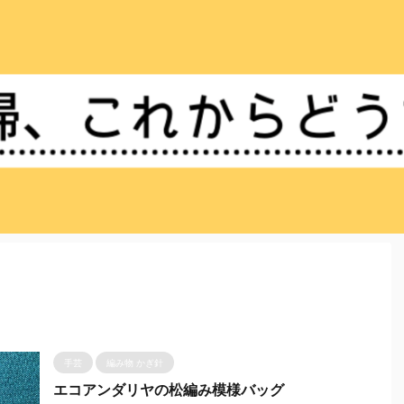
手芸
編み物 かぎ針
エコアンダリヤの松編み模様バッグ