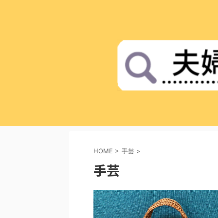
HOME
>
手芸
>
手芸