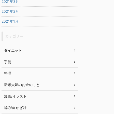
2021年3月
2021年2月
2021年1月
カテゴリー
ダイエット
手芸
料理
新米夫婦のお金のこと
漫画/イラスト
編み物 かぎ針