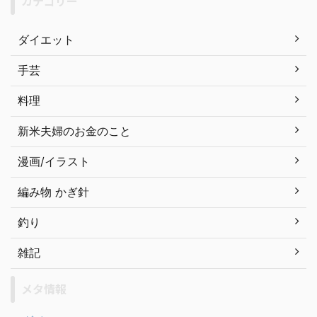
カテゴリー
ダイエット
手芸
料理
新米夫婦のお金のこと
漫画/イラスト
編み物 かぎ針
釣り
雑記
メタ情報