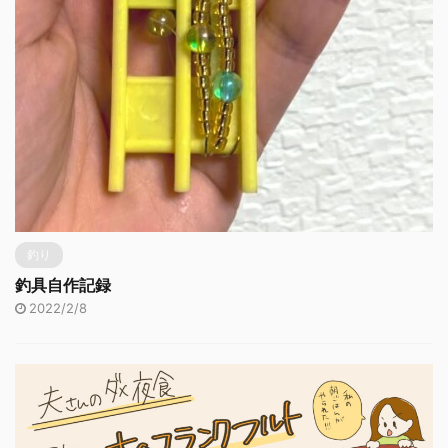
釣り
釣具自作記録
2022/2/8