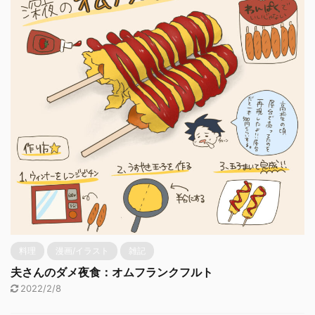
料理
漫画/イラスト
雑記
夫さんのダメ夜食：オムフランクフルト
2022/2/8