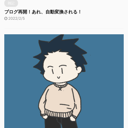
雑記
ブログ再開！あれ、自動変換される！
2022/2/5