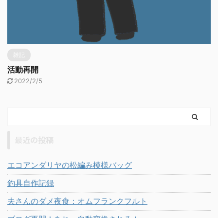
雑記
活動再開
2022/2/5
最近の投稿
エコアンダリヤの松編み模様バッグ
釣具自作記録
夫さんのダメ夜食：オムフランクフルト