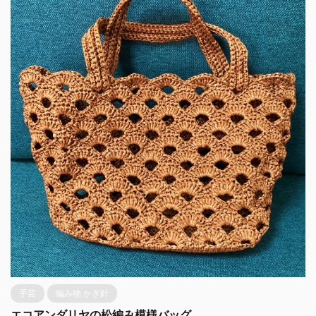
手芸
編み物 かぎ針
エコアンダリヤの松編み模様バッグ