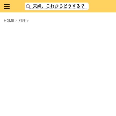
HOME
>
料理
>