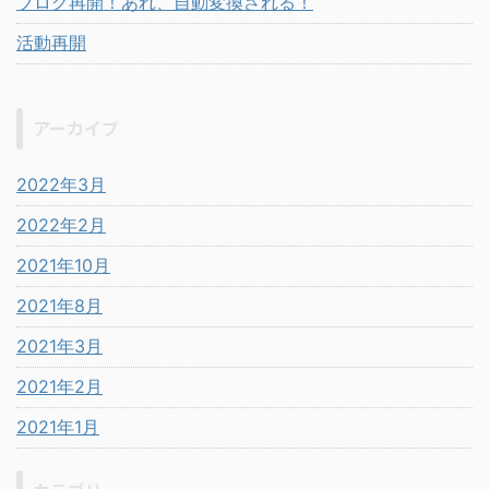
ブログ再開！あれ、自動変換される！
活動再開
アーカイブ
2022年3月
2022年2月
2021年10月
2021年8月
2021年3月
2021年2月
2021年1月