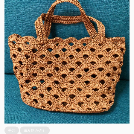
手芸
編み物 かぎ針