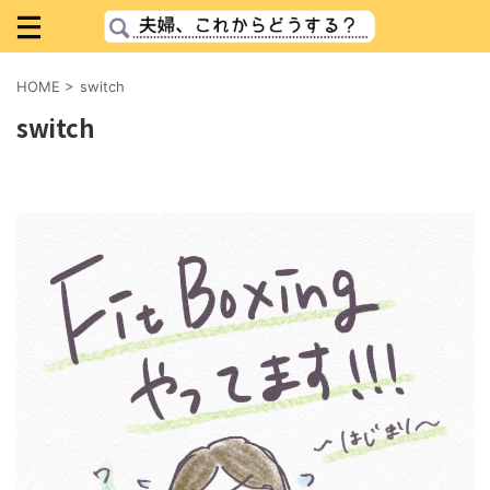
HOME
>
switch
switch