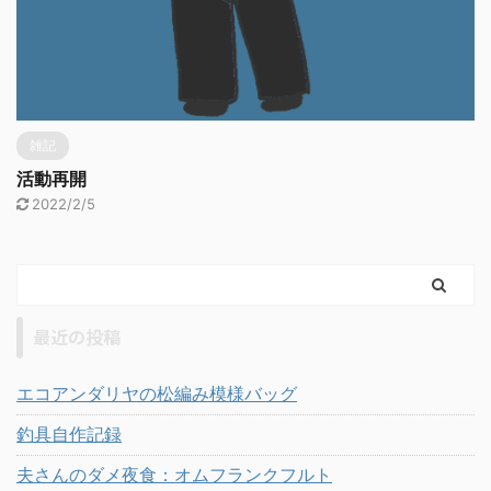
雑記
活動再開
2022/2/5
最近の投稿
エコアンダリヤの松編み模様バッグ
釣具自作記録
夫さんのダメ夜食：オムフランクフルト