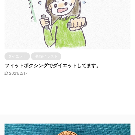
ダイエット
漫画/イラスト
フィットボクシングでダイエットしてます。
2021/2/17