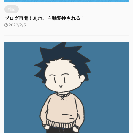
雑記
ブログ再開！あれ、自動変換される！
2022/2/5